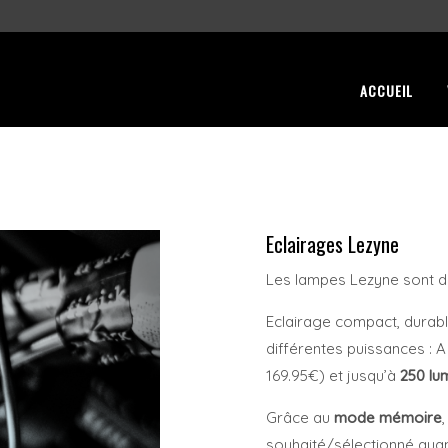
ACCUEIL
Eclairages Lezyne
Les lampes Lezyne sont de
Eclairage compact, durabl
différentes puissances : A
169.95€) et jusqu’à
250 lu
Grâce au
mode mémoire
souhaité/sélectionné quand