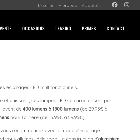
L’atelier
A propos
Actualités
VENTE
OCCASIONS
LEASING
PRIMES
CONTACT
s éclairages LED multifonctionnels.
e et puissant ; ces lampes LED se caractérisent par
 l’avant de
400 lumens à 1800 lumens
(de 29.95€ à
mens
pour l’arrière (de 13.95€ à 59.95€).
, vous recommencez avec le mode d’éclairage
 vous allumez l’éclairage. La construction d’
aluminium