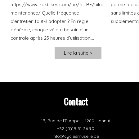
https://www.trekbikes.com/be/fr_BE/bike-
permet de pe
maintenance/ Quelle fréquence
sans limites 
d’entretien faut-il adopter ? En règle
supplémentair
générale, chaque vélo a besoin d’un
controle après 25 heures d’utilisation....
Lire la suite >
Contact
13, Rue de l’Europe – 4280 Hannut
+32 (0)19 51 36 90
info@cyclesmuselle.be