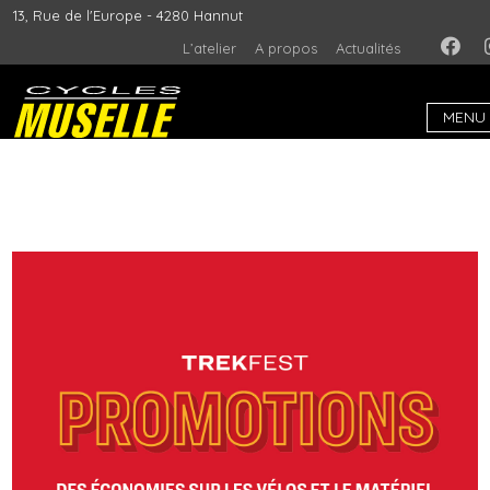
13, Rue de l'Europe - 4280 Hannut
L’atelier
A propos
Actualités
MENU