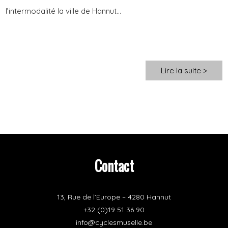
l’intermodalité la ville de Hannut...
Lire la suite >
Contact
13, Rue de l’Europe – 4280 Hannut
+32 (0)19 51 36 90
info@cyclesmuselle.be