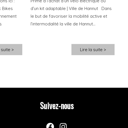
ns ici :
Prime à l’achat d’un vélo électrique ou
k Bikes
d’un kit adaptable | Ville de Hannut Dans
onnement
le but de favoriser la mobilité active et
s
l’intermodalité la ville de Hannut...
 suite >
Lire la suite >
Suivez-nous