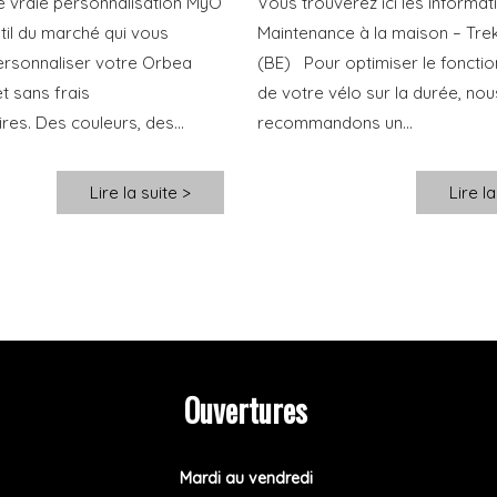
le vraie personnalisation MyO
Vous trouverez ici les informatio
util du marché qui vous
Maintenance à la maison – Tre
rsonnaliser votre Orbea
(BE) Pour optimiser le foncti
et sans frais
de votre vélo sur la durée, nou
es. Des couleurs, des...
recommandons un...
Lire la suite >
Lire la
Ouvertures
Mardi au vendredi