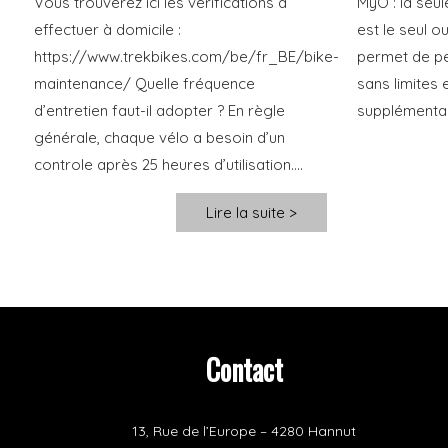
Vous trouverez ici les vérifications à
MyO : la seu
effectuer à domicile :
est le seul o
https://www.trekbikes.com/be/fr_BE/bike-
permet de pe
maintenance/ Quelle fréquence
sans limites 
d’entretien faut-il adopter ? En règle
supplémentair
générale, chaque vélo a besoin d’un
controle après 25 heures d’utilisation....
Lire la suite >
Contact
13, Rue de l’Europe – 4280 Hannut