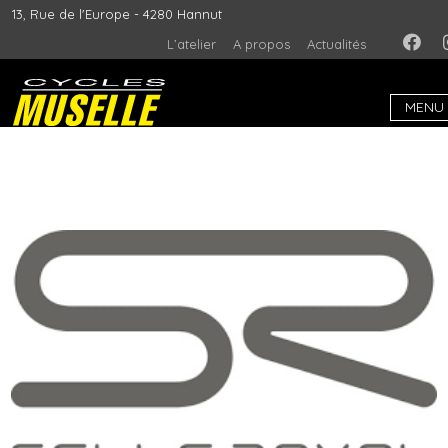
13, Rue de l'Europe - 4280 Hannut
L’atelier
A propos
Actualités
MENU